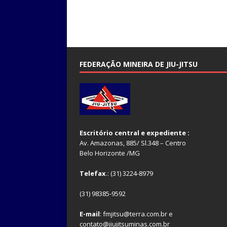
FEDERAÇÃO MINEIRA DE JIU-JITSU
Escritório central e expediente :
Av. Amazonas, 885/ Sl.348 – Centro
Belo Horizonte /MG
Telefax
.: (31) 3224-8979
(31) 98385-9592
E-mail
: fmjitsu@terra.com.br e
contato@jiujitsuminas.com.br