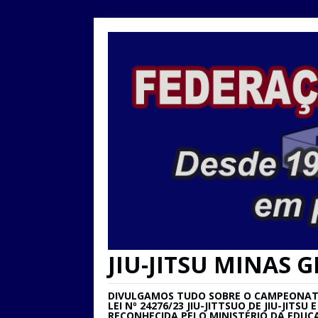
JIU-JITSU MINAS G
DIVULGAMOS TUDO SOBRE O CAMPEONATO 
LEI Nº 24276/23 JIU-JITTSUO DE JIU-JIT
RECONHECIDA PELO MINISTÉRIO DA EDUC