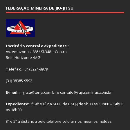
FEDERAÇÃO MINEIRA DE JIU-JITSU
Escritório central e expediente :
Av. Amazonas, 885/ Sl.348 – Centro
Belo Horizonte /MG
Telefax
.: (31) 3224-8979
(31) 98385-9592
E-mail
: fmjitsu@terra.com.br e contato@jiujitsuminas.com.br
Expediente:
2ª, 4ª e 6ª na SEDE da F.M.J-J de 9h00 as 13h00 – 14h00
as 18h00.
3ª e 5ª á distância pelo telefone celular nos mesmos moldes