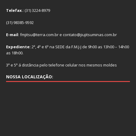
Telefax
.: (31) 3224-8979
(31) 98385-9592
E-mail
: fmjitsu@terra.com.br e contato@jiujitsuminas.com.br
Expediente:
2ª, 4ª e 6ª na SEDE da F.M.J-J de 9h00 as 13h00 – 14h00
as 18h00.
3ª e 5ª á distância pelo telefone celular nos mesmos moldes
NOSSA LOCALIZAÇÃO: