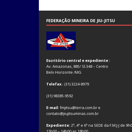
FEDERAÇÃO MINEIRA DE JIU-JITSU
Escritório central e expediente :
Av. Amazonas, 885/ Sl.348 – Centro
Belo Horizonte /MG
Telefax
.: (31) 3224-8979
(31) 98385-9592
E-mail
: fmjitsu@terra.com.br e
contato@jiujitsuminas.com.br
Expediente:
2ª, 4ª e 6ª na SEDE da F.M.J-J de 9h
13h00 – 14h00 as 18h00.