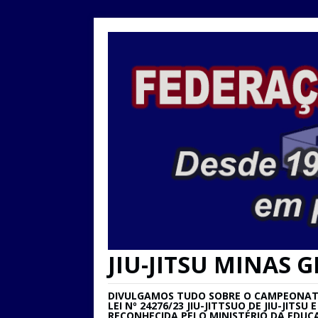
JIU-JITSU MINAS G
DIVULGAMOS TUDO SOBRE O CAMPEONATO 
LEI Nº 24276/23 JIU-JITTSUO DE JIU-JIT
RECONHECIDA PELO MINISTÉRIO DA EDUC