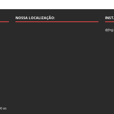
NOSSA LOCALIZAÇÃO:
INS
@fmjj.
00 as