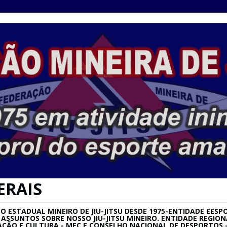
ERAIS
ESTADUAL MINEIRO DE JIU-JITSU DESDE 1975-ENTIDADE EESPO
SU E ASSUNTOS SOBRE NOSSO JIU-JITSU MINEIRO. ENTIDADE REG
AÇÃO E CULTURA - MEC E CONSELHO NACIONAL DE DESPORTOS –