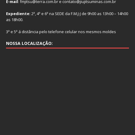
E-mail
: fmjitsu@terra.com.br e contato@jiujitsuminas.com.br
Expediente:
2ª, 4ª e 6ª na SEDE da F.M.J-J de 9h00 as 13h00 – 14h00
as 18h00.
3ª e 5ª á distância pelo telefone celular nos mesmos moldes
NOSSA LOCALIZAÇÃO: