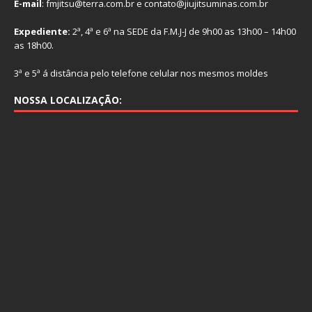
E-mail
: fmjitsu@terra.com.br e contato@jiujitsuminas.com.br
Expediente:
2ª, 4ª e 6ª na SEDE da F.M.J-J de 9h00 as 13h00 – 14h00
as 18h00.
3ª e 5ª á distância pelo telefone celular nos mesmos moldes
NOSSA LOCALIZAÇÃO: