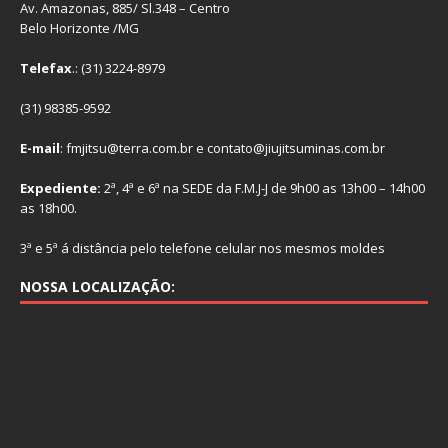
Av. Amazonas, 885/ Sl.348 – Centro
Belo Horizonte /MG
Telefax
.: (31) 3224-8979
(31) 98385-9592
E-mail
: fmjitsu@terra.com.br e contato@jiujitsuminas.com.br
Expediente:
2ª, 4ª e 6ª na SEDE da F.M.J-J de 9h00 as 13h00 – 14h00
as 18h00.
3ª e 5ª á distância pelo telefone celular nos mesmos moldes
NOSSA LOCALIZAÇÃO: