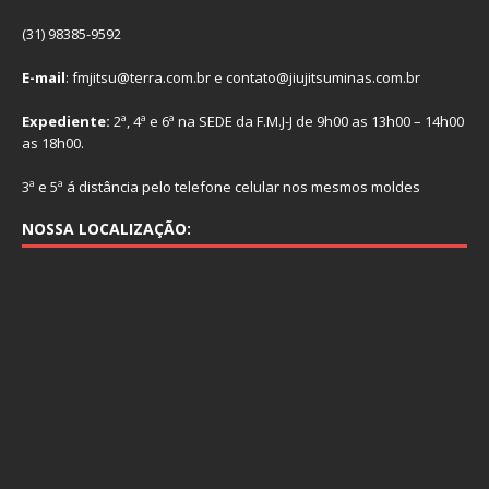
(31) 98385-9592
E-mail
: fmjitsu@terra.com.br e contato@jiujitsuminas.com.br
Expediente:
2ª, 4ª e 6ª na SEDE da F.M.J-J de 9h00 as 13h00 – 14h00
as 18h00.
3ª e 5ª á distância pelo telefone celular nos mesmos moldes
NOSSA LOCALIZAÇÃO: