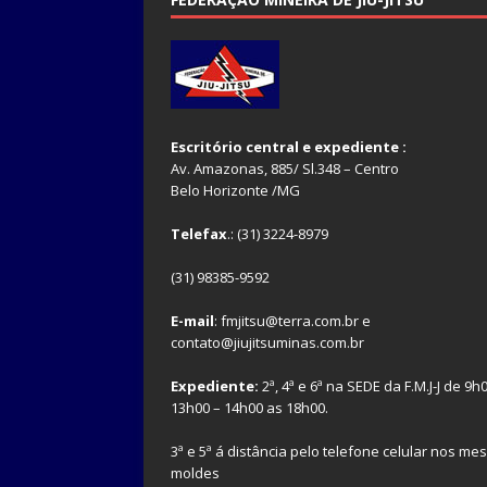
Escritório central e expediente :
Av. Amazonas, 885/ Sl.348 – Centro
Belo Horizonte /MG
Telefax
.: (31) 3224-8979
(31) 98385-9592
E-mail
: fmjitsu@terra.com.br e
contato@jiujitsuminas.com.br
Expediente:
2ª, 4ª e 6ª na SEDE da F.M.J-J de 9h
13h00 – 14h00 as 18h00.
3ª e 5ª á distância pelo telefone celular nos m
moldes