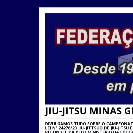
JIU-JITSU MINAS G
DIVULGAMOS TUDO SOBRE O CAMPEONATO 
LEI Nº 24276/23 JIU-JITTSUO DE JIU-JIT
RECONHECIDA PELO MINISTÉRIO DA EDUC