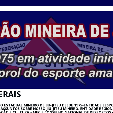
ERAIS
ESTADUAL MINEIRO DE JIU-JITSU DESDE 1975-ENTIDADE EESPO
SU E ASSUNTOS SOBRE NOSSO JIU-JITSU MINEIRO. ENTIDADE REG
AÇÃO E CULTURA - MEC E CONSELHO NACIONAL DE DESPORTOS –