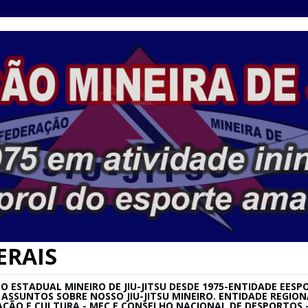
ERAIS
ESTADUAL MINEIRO DE JIU-JITSU DESDE 1975-ENTIDADE EESPO
SU E ASSUNTOS SOBRE NOSSO JIU-JITSU MINEIRO. ENTIDADE REG
AÇÃO E CULTURA - MEC E CONSELHO NACIONAL DE DESPORTOS –