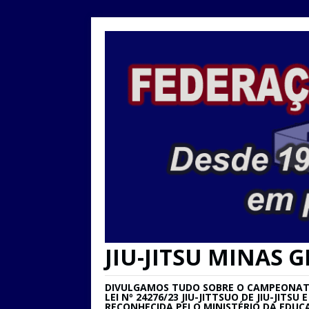
JIU-JITSU MINAS G
DIVULGAMOS TUDO SOBRE O CAMPEONATO 
LEI Nº 24276/23 JIU-JITTSUO DE JIU-JIT
RECONHECIDA PELO MINISTÉRIO DA EDUC