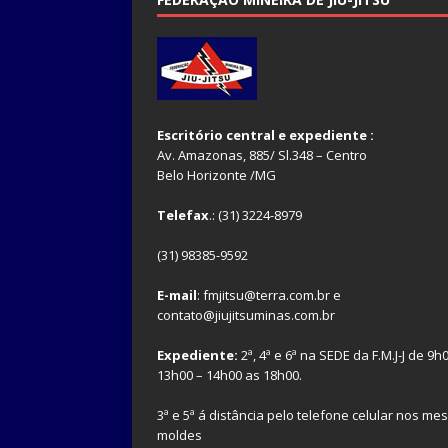
Escritório central e expediente :
Av. Amazonas, 885/ Sl.348 – Centro
Belo Horizonte /MG
Telefax
.: (31) 3224-8979
(31) 98385-9592
E-mail
: fmjitsu@terra.com.br e
contato@jiujitsuminas.com.br
Expediente:
2ª, 4ª e 6ª na SEDE da F.M.J-J de 9h
13h00 – 14h00 as 18h00.
3ª e 5ª á distância pelo telefone celular nos m
moldes