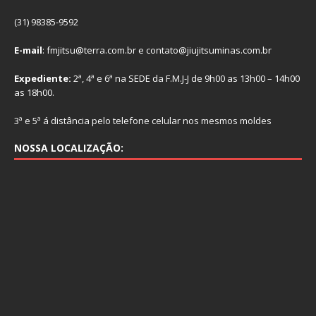
(31) 98385-9592
E-mail
: fmjitsu@terra.com.br e contato@jiujitsuminas.com.br
Expediente:
2ª, 4ª e 6ª na SEDE da F.M.J-J de 9h00 as 13h00 – 14h00
as 18h00.
3ª e 5ª á distância pelo telefone celular nos mesmos moldes
NOSSA LOCALIZAÇÃO: