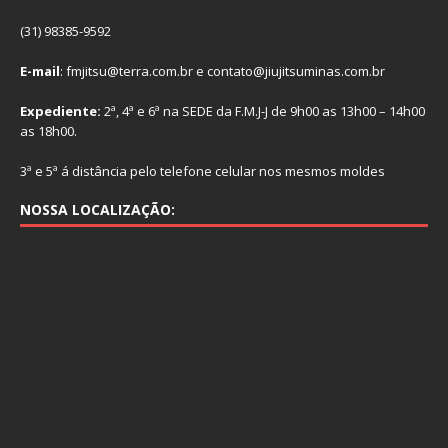
(31) 98385-9592
E-mail
: fmjitsu@terra.com.br e contato@jiujitsuminas.com.br
Expediente:
2ª, 4ª e 6ª na SEDE da F.M.J-J de 9h00 as 13h00 – 14h00
as 18h00.
3ª e 5ª á distância pelo telefone celular nos mesmos moldes
NOSSA LOCALIZAÇÃO: