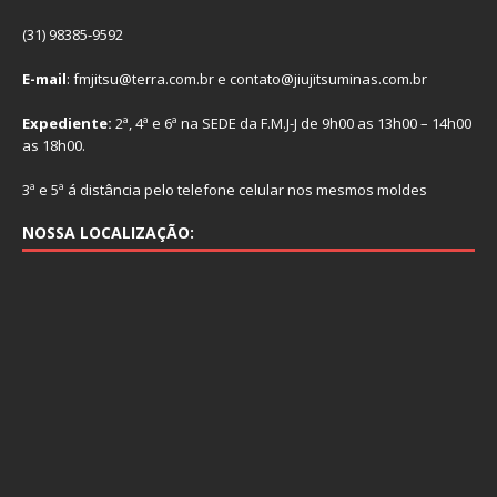
(31) 98385-9592
E-mail
: fmjitsu@terra.com.br e contato@jiujitsuminas.com.br
Expediente:
2ª, 4ª e 6ª na SEDE da F.M.J-J de 9h00 as 13h00 – 14h00
as 18h00.
3ª e 5ª á distância pelo telefone celular nos mesmos moldes
NOSSA LOCALIZAÇÃO: