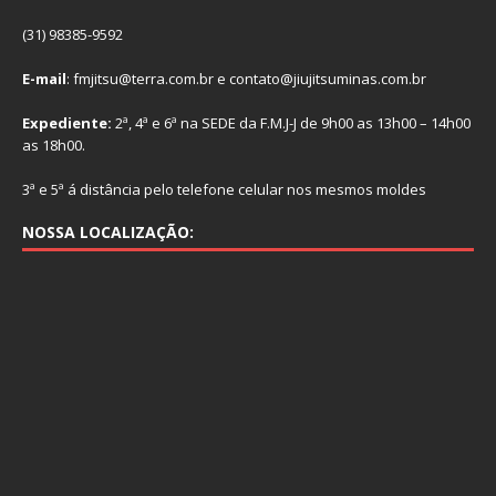
(31) 98385-9592
E-mail
: fmjitsu@terra.com.br e contato@jiujitsuminas.com.br
Expediente:
2ª, 4ª e 6ª na SEDE da F.M.J-J de 9h00 as 13h00 – 14h00
as 18h00.
3ª e 5ª á distância pelo telefone celular nos mesmos moldes
NOSSA LOCALIZAÇÃO: