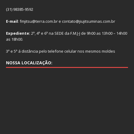
(31) 98385-9592
E-mail
: fmjitsu@terra.com.br e contato@jiujitsuminas.com.br
Expediente:
2ª, 4ª e 6ª na SEDE da F.M.J-J de 9h00 as 13h00 – 14h00
as 18h00.
3ª e 5ª á distância pelo telefone celular nos mesmos moldes
NOSSA LOCALIZAÇÃO: