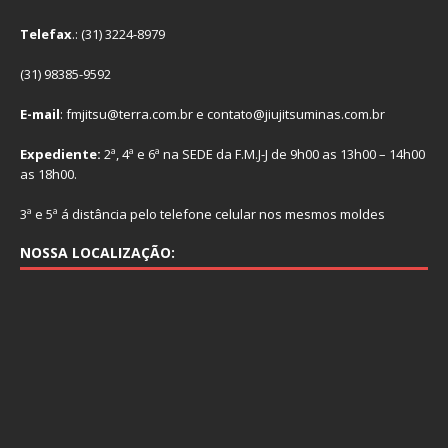
Telefax
.: (31) 3224-8979
(31) 98385-9592
E-mail
: fmjitsu@terra.com.br e contato@jiujitsuminas.com.br
Expediente:
2ª, 4ª e 6ª na SEDE da F.M.J-J de 9h00 as 13h00 – 14h00
as 18h00.
3ª e 5ª á distância pelo telefone celular nos mesmos moldes
NOSSA LOCALIZAÇÃO: