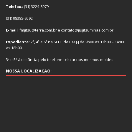
Telefax
.: (31) 3224-8979
(31) 98385-9592
E-mail
: fmjitsu@terra.com.br e contato@jiujitsuminas.com.br
Expediente:
2ª, 4ª e 6ª na SEDE da F.M.J-J de 9h00 as 13h00 – 14h00
as 18h00.
3ª e 5ª á distância pelo telefone celular nos mesmos moldes
NOSSA LOCALIZAÇÃO: