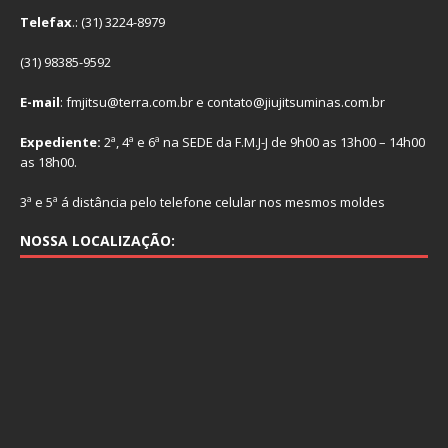
Telefax
.: (31) 3224-8979
(31) 98385-9592
E-mail
: fmjitsu@terra.com.br e contato@jiujitsuminas.com.br
Expediente:
2ª, 4ª e 6ª na SEDE da F.M.J-J de 9h00 as 13h00 – 14h00
as 18h00.
3ª e 5ª á distância pelo telefone celular nos mesmos moldes
NOSSA LOCALIZAÇÃO: