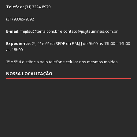
Telefax
.: (31) 3224-8979
(31) 98385-9592
E-mail
: fmjitsu@terra.com.br e contato@jiujitsuminas.com.br
Expediente:
2ª, 4ª e 6ª na SEDE da F.M.J-J de 9h00 as 13h00 – 14h00
as 18h00.
3ª e 5ª á distância pelo telefone celular nos mesmos moldes
NOSSA LOCALIZAÇÃO: