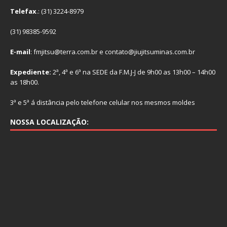
Telefax
.: (31) 3224-8979
(31) 98385-9592
E-mail
: fmjitsu@terra.com.br e contato@jiujitsuminas.com.br
Expediente:
2ª, 4ª e 6ª na SEDE da F.M.J-J de 9h00 as 13h00 – 14h00
as 18h00.
3ª e 5ª á distância pelo telefone celular nos mesmos moldes
NOSSA LOCALIZAÇÃO: