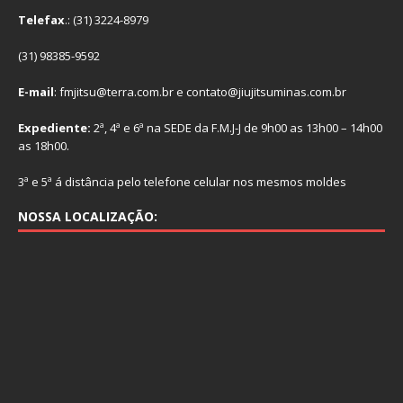
Telefax
.: (31) 3224-8979
(31) 98385-9592
E-mail
: fmjitsu@terra.com.br e contato@jiujitsuminas.com.br
Expediente:
2ª, 4ª e 6ª na SEDE da F.M.J-J de 9h00 as 13h00 – 14h00
as 18h00.
3ª e 5ª á distância pelo telefone celular nos mesmos moldes
NOSSA LOCALIZAÇÃO: