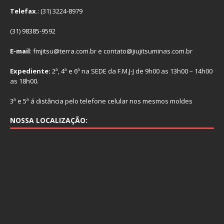
Telefax
.: (31) 3224-8979
(31) 98385-9592
E-mail
: fmjitsu@terra.com.br e contato@jiujitsuminas.com.br
Expediente:
2ª, 4ª e 6ª na SEDE da F.M.J-J de 9h00 as 13h00 – 14h00
as 18h00.
3ª e 5ª á distância pelo telefone celular nos mesmos moldes
NOSSA LOCALIZAÇÃO: