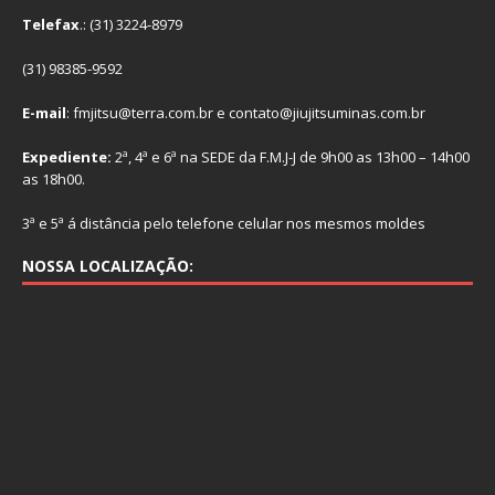
Telefax
.: (31) 3224-8979
(31) 98385-9592
E-mail
: fmjitsu@terra.com.br e contato@jiujitsuminas.com.br
Expediente:
2ª, 4ª e 6ª na SEDE da F.M.J-J de 9h00 as 13h00 – 14h00
as 18h00.
3ª e 5ª á distância pelo telefone celular nos mesmos moldes
NOSSA LOCALIZAÇÃO: