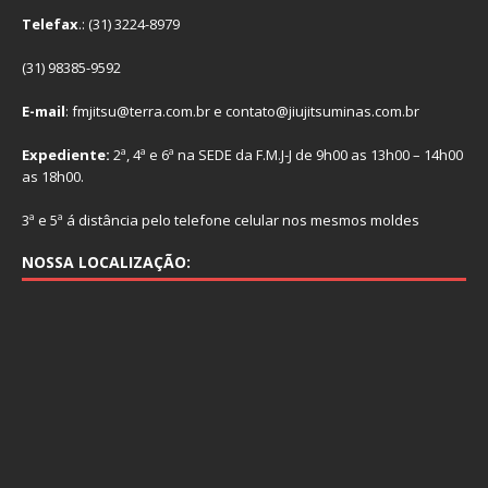
Telefax
.: (31) 3224-8979
(31) 98385-9592
E-mail
: fmjitsu@terra.com.br e contato@jiujitsuminas.com.br
Expediente:
2ª, 4ª e 6ª na SEDE da F.M.J-J de 9h00 as 13h00 – 14h00
as 18h00.
3ª e 5ª á distância pelo telefone celular nos mesmos moldes
NOSSA LOCALIZAÇÃO: