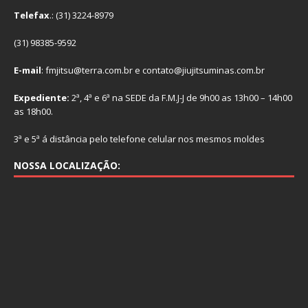
Telefax
.: (31) 3224-8979
(31) 98385-9592
E-mail
: fmjitsu@terra.com.br e contato@jiujitsuminas.com.br
Expediente:
2ª, 4ª e 6ª na SEDE da F.M.J-J de 9h00 as 13h00 – 14h00
as 18h00.
3ª e 5ª á distância pelo telefone celular nos mesmos moldes
NOSSA LOCALIZAÇÃO: