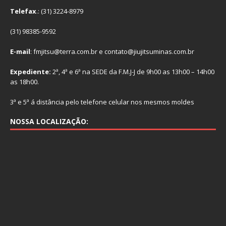
Telefax
.: (31) 3224-8979
(31) 98385-9592
E-mail
: fmjitsu@terra.com.br e contato@jiujitsuminas.com.br
Expediente:
2ª, 4ª e 6ª na SEDE da F.M.J-J de 9h00 as 13h00 – 14h00
as 18h00.
3ª e 5ª á distância pelo telefone celular nos mesmos moldes
NOSSA LOCALIZAÇÃO: