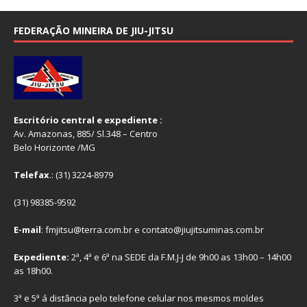
FEDERAÇÃO MINEIRA DE JIU-JITSU
Escritório central e expediente :
Av. Amazonas, 885/ Sl.348 – Centro
Belo Horizonte /MG
Telefax
.: (31) 3224-8979
(31) 98385-9592
E-mail
: fmjitsu@terra.com.br e contato@jiujitsuminas.com.br
Expediente:
2ª, 4ª e 6ª na SEDE da F.M.J-J de 9h00 as 13h00 – 14h00
as 18h00.
3ª e 5ª á distância pelo telefone celular nos mesmos moldes