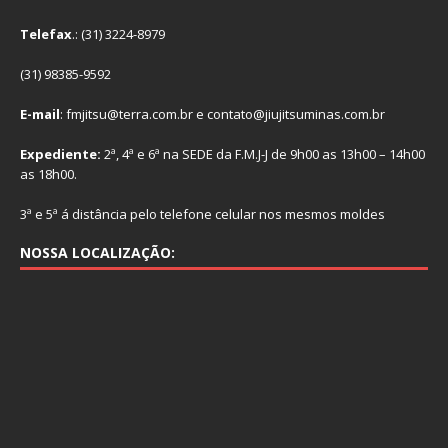
Telefax
.: (31) 3224-8979
(31) 98385-9592
E-mail
: fmjitsu@terra.com.br e contato@jiujitsuminas.com.br
Expediente:
2ª, 4ª e 6ª na SEDE da F.M.J-J de 9h00 as 13h00 – 14h00
as 18h00.
3ª e 5ª á distância pelo telefone celular nos mesmos moldes
NOSSA LOCALIZAÇÃO: