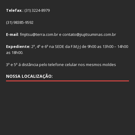
Telefax
.: (31) 3224-8979
(31) 98385-9592
E-mail
: fmjitsu@terra.com.br e contato@jiujitsuminas.com.br
Expediente:
2ª, 4ª e 6ª na SEDE da F.M.J-J de 9h00 as 13h00 – 14h00
as 18h00.
3ª e 5ª á distância pelo telefone celular nos mesmos moldes
NOSSA LOCALIZAÇÃO: