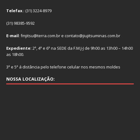
Telefax
.: (31) 3224-8979
(31) 98385-9592
E-mail
: fmjitsu@terra.com.br e contato@jiujitsuminas.com.br
Expediente:
2ª, 4ª e 6ª na SEDE da F.M.J-J de 9h00 as 13h00 – 14h00
as 18h00.
3ª e 5ª á distância pelo telefone celular nos mesmos moldes
NOSSA LOCALIZAÇÃO: