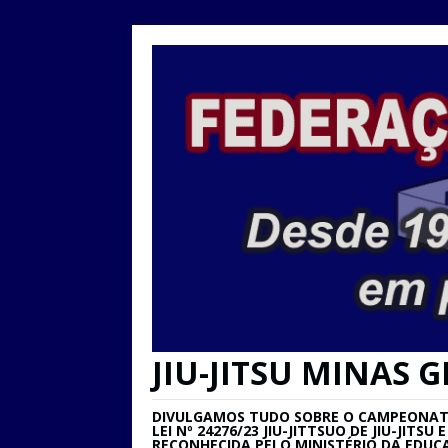
JIU-JITSU MINAS G
DIVULGAMOS TUDO SOBRE O CAMPEONATO 
LEI Nº 24276/23 JIU-JITTSUO DE JIU-JIT
RECONHECIDA PELO MINISTÉRIO DA EDUC