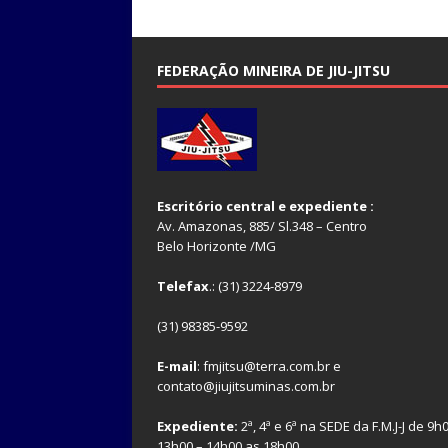
FEDERAÇÃO MINEIRA DE JIU-JITSU
Escritório central e expediente :
Av. Amazonas, 885/ Sl.348 – Centro
Belo Horizonte /MG
Telefax
.: (31) 3224-8979
(31) 98385-9592
E-mail
: fmjitsu@terra.com.br e
contato@jiujitsuminas.com.br
Expediente:
2ª, 4ª e 6ª na SEDE da F.M.J-J de 9h
13h00 – 14h00 as 18h00.