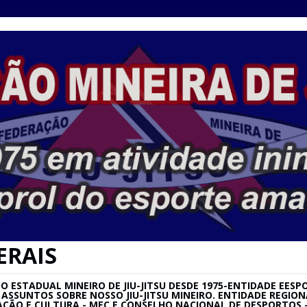
ERAIS
ESTADUAL MINEIRO DE JIU-JITSU DESDE 1975-ENTIDADE EESPO
SU E ASSUNTOS SOBRE NOSSO JIU-JITSU MINEIRO. ENTIDADE REG
AÇÃO E CULTURA - MEC E CONSELHO NACIONAL DE DESPORTOS –