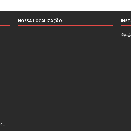
NOSSA LOCALIZAÇÃO:
INS
@fmjj.
00 as