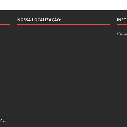
NOSSA LOCALIZAÇÃO:
INS
@fmjj.
00 as