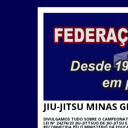
JIU-JITSU MINAS G
DIVULGAMOS TUDO SOBRE O CAMPEONATO 
LEI Nº 24276/23 JIU-JITTSUO DE JIU-JIT
RECONHECIDA PELO MINISTÉRIO DA EDUC