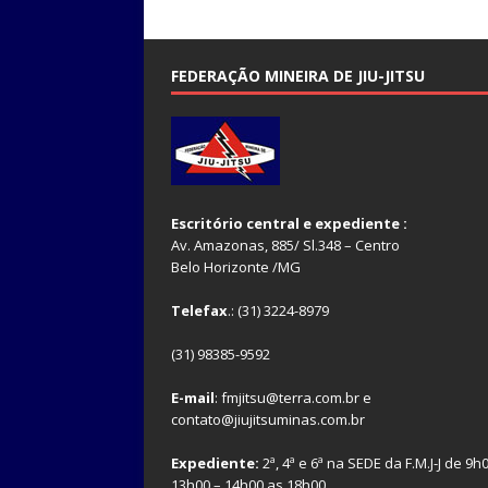
FEDERAÇÃO MINEIRA DE JIU-JITSU
Escritório central e expediente :
Av. Amazonas, 885/ Sl.348 – Centro
Belo Horizonte /MG
Telefax
.: (31) 3224-8979
(31) 98385-9592
E-mail
: fmjitsu@terra.com.br e
contato@jiujitsuminas.com.br
Expediente:
2ª, 4ª e 6ª na SEDE da F.M.J-J de 9h
13h00 – 14h00 as 18h00.