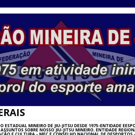
ERAIS
ESTADUAL MINEIRO DE JIU-JITSU DESDE 1975-ENTIDADE EESPO
SU E ASSUNTOS SOBRE NOSSO JIU-JITSU MINEIRO. ENTIDADE REG
AÇÃO E CULTURA - MEC E CONSELHO NACIONAL DE DESPORTOS –