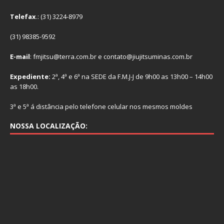
Telefax
.: (31) 3224-8979
(31) 98385-9592
E-mail
: fmjitsu@terra.com.br e contato@jiujitsuminas.com.br
Expediente:
2ª, 4ª e 6ª na SEDE da F.M.J-J de 9h00 as 13h00 – 14h00
as 18h00.
3ª e 5ª á distância pelo telefone celular nos mesmos moldes
NOSSA LOCALIZAÇÃO: