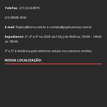
Telefax
.: (31) 3224-8979
(31) 98385-9592
E-mail
: fmjitsu@terra.com.br e contato@jiujitsuminas.com.br
Expediente:
2ª, 4ª e 6ª na SEDE da F.M.J-J de 9h00 as 13h00 – 14h00
as 18h00.
3ª e 5ª á distância pelo telefone celular nos mesmos moldes
NOSSA LOCALIZAÇÃO: