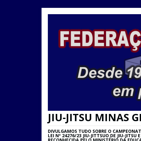
JIU-JITSU MINAS G
DIVULGAMOS TUDO SOBRE O CAMPEONATO 
LEI Nº 24276/23 JIU-JITTSUO DE JIU-JIT
RECONHECIDA PELO MINISTÉRIO DA EDUC