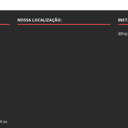
NOSSA LOCALIZAÇÃO:
INS
@fmjj.
00 as