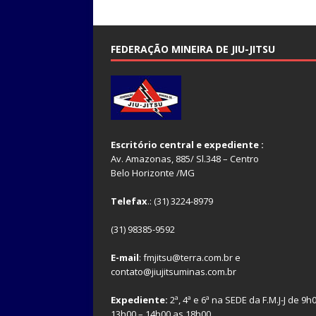
FEDERAÇÃO MINEIRA DE JIU-JITSU
Escritório central e expediente :
Av. Amazonas, 885/ Sl.348 – Centro
Belo Horizonte /MG
Telefax
.: (31) 3224-8979
(31) 98385-9592
E-mail
: fmjitsu@terra.com.br e
contato@jiujitsuminas.com.br
Expediente:
2ª, 4ª e 6ª na SEDE da F.M.J-J de 9h
13h00 – 14h00 as 18h00.