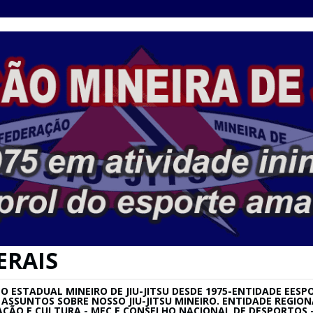
ERAIS
ESTADUAL MINEIRO DE JIU-JITSU DESDE 1975-ENTIDADE EESPO
SU E ASSUNTOS SOBRE NOSSO JIU-JITSU MINEIRO. ENTIDADE REG
AÇÃO E CULTURA - MEC E CONSELHO NACIONAL DE DESPORTOS –