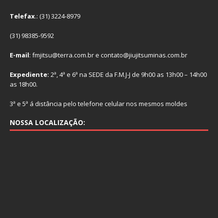
Telefax
.: (31) 3224-8979
(31) 98385-9592
E-mail
: fmjitsu@terra.com.br e contato@jiujitsuminas.com.br
Expediente:
2ª, 4ª e 6ª na SEDE da F.M.J-J de 9h00 as 13h00 – 14h00
as 18h00.
3ª e 5ª á distância pelo telefone celular nos mesmos moldes
NOSSA LOCALIZAÇÃO: