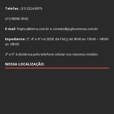
Telefax
.: (31) 3224-8979
(31) 98385-9592
E-mail
: fmjitsu@terra.com.br e contato@jiujitsuminas.com.br
Expediente:
2ª, 4ª e 6ª na SEDE da F.M.J-J de 9h00 as 13h00 – 14h00
as 18h00.
3ª e 5ª á distância pelo telefone celular nos mesmos moldes
NOSSA LOCALIZAÇÃO: