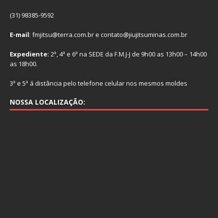
(31) 98385-9592
E-mail
: fmjitsu@terra.com.br e contato@jiujitsuminas.com.br
Expediente:
2ª, 4ª e 6ª na SEDE da F.M.J-J de 9h00 as 13h00 – 14h00
as 18h00.
3ª e 5ª á distância pelo telefone celular nos mesmos moldes
NOSSA LOCALIZAÇÃO: