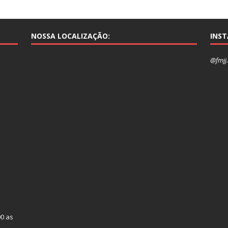
NOSSA LOCALIZAÇÃO:
INS
@fmjj.
00 as