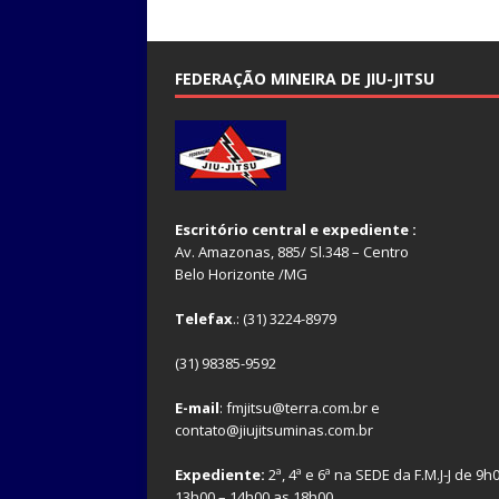
FEDERAÇÃO MINEIRA DE JIU-JITSU
Escritório central e expediente :
Av. Amazonas, 885/ Sl.348 – Centro
Belo Horizonte /MG
Telefax
.: (31) 3224-8979
(31) 98385-9592
E-mail
: fmjitsu@terra.com.br e
contato@jiujitsuminas.com.br
Expediente:
2ª, 4ª e 6ª na SEDE da F.M.J-J de 9h
13h00 – 14h00 as 18h00.