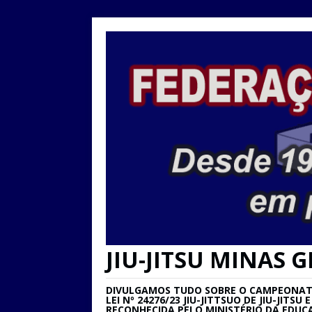
JIU-JITSU MINAS G
DIVULGAMOS TUDO SOBRE O CAMPEONATO 
LEI Nº 24276/23 JIU-JITTSUO DE JIU-JIT
RECONHECIDA PELO MINISTÉRIO DA EDUC