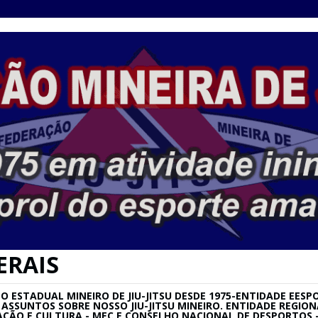
ERAIS
ESTADUAL MINEIRO DE JIU-JITSU DESDE 1975-ENTIDADE EESPO
SU E ASSUNTOS SOBRE NOSSO JIU-JITSU MINEIRO. ENTIDADE REG
AÇÃO E CULTURA - MEC E CONSELHO NACIONAL DE DESPORTOS –