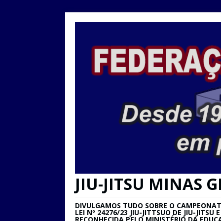
JIU-JITSU MINAS G
DIVULGAMOS TUDO SOBRE O CAMPEONATO 
LEI Nº 24276/23 JIU-JITTSUO DE JIU-JIT
RECONHECIDA PELO MINISTÉRIO DA EDUC