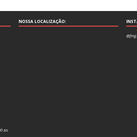
NOSSA LOCALIZAÇÃO:
INS
@fmjj.
00 as