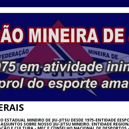
ERAIS
ESTADUAL MINEIRO DE JIU-JITSU DESDE 1975-ENTIDADE EESPO
SU E ASSUNTOS SOBRE NOSSO JIU-JITSU MINEIRO. ENTIDADE REG
AÇÃO E CULTURA - MEC E CONSELHO NACIONAL DE DESPORTOS –