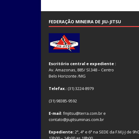
FEDERAÇÃO MINEIRA DE JIU-JITSU
Escritório central e expediente :
Av. Amazonas, 885/ Sl.348 – Centro
Belo Horizonte /MG
Telefax
.: (31) 3224-8979
(31) 98385-9592
E-mail
: fmjitsu@terra.com.br e
contato@jiujitsuminas.com.br
Expediente:
2ª, 4ª e 6ª na SEDE da F.M.J-J de 9h
13h00 – 14h00 as 18h00.