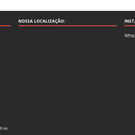
NOSSA LOCALIZAÇÃO:
INS
@fmjj.
00 as