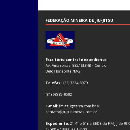
FEDERAÇÃO MINEIRA DE JIU-JITSU
Escritório central e expediente :
Av. Amazonas, 885/ Sl.348 – Centro
Belo Horizonte /MG
Telefax
.: (31) 3224-8979
(31) 98385-9592
E-mail
: fmjitsu@terra.com.br e
contato@jiujitsuminas.com.br
Expediente:
2ª, 4ª e 6ª na SEDE da F.M.J-J de 9h
13h00 – 14h00 as 18h00.