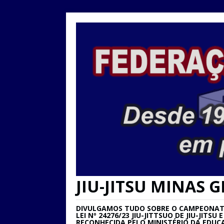
JIU-JITSU MINAS G
DIVULGAMOS TUDO SOBRE O CAMPEONATO 
LEI Nº 24276/23 JIU-JITTSUO DE JIU-JIT
RECONHECIDA PELO MINISTÉRIO DA EDUC