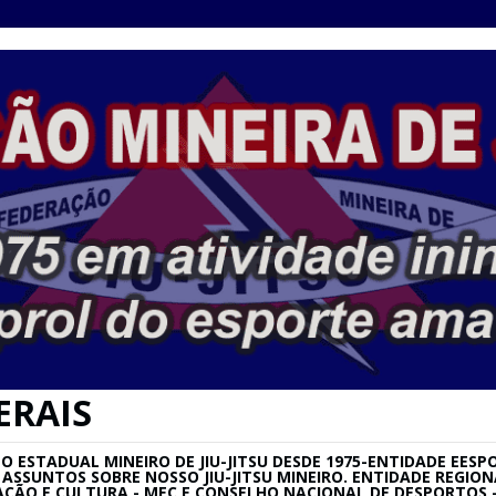
ERAIS
ESTADUAL MINEIRO DE JIU-JITSU DESDE 1975-ENTIDADE EESPO
SU E ASSUNTOS SOBRE NOSSO JIU-JITSU MINEIRO. ENTIDADE REG
AÇÃO E CULTURA - MEC E CONSELHO NACIONAL DE DESPORTOS –