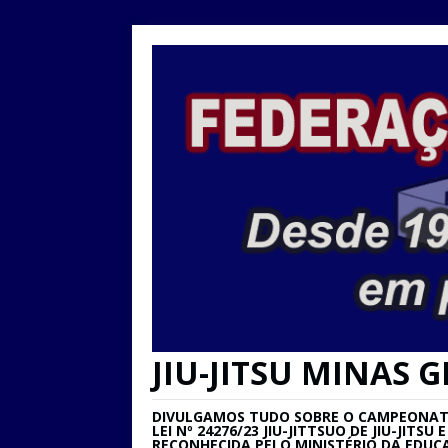
JIU-JITSU MINAS G
DIVULGAMOS TUDO SOBRE O CAMPEONATO 
LEI Nº 24276/23 JIU-JITTSUO DE JIU-JIT
RECONHECIDA PELO MINISTÉRIO DA EDUC