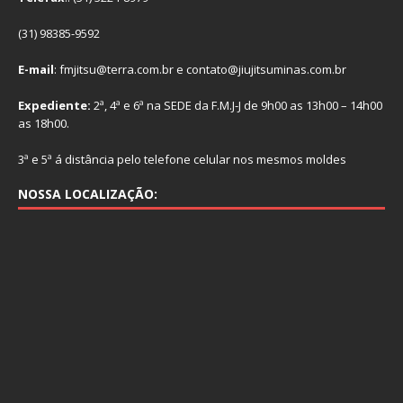
(31) 98385-9592
E-mail
: fmjitsu@terra.com.br e contato@jiujitsuminas.com.br
Expediente:
2ª, 4ª e 6ª na SEDE da F.M.J-J de 9h00 as 13h00 – 14h00
as 18h00.
3ª e 5ª á distância pelo telefone celular nos mesmos moldes
NOSSA LOCALIZAÇÃO: