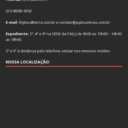
(31) 98385-9592
E-mail
: fmjitsu@terra.com.br e contato@jiujitsuminas.com.br
Expediente:
2ª, 4ª e 6ª na SEDE da F.M.J-J de 9h00 as 13h00 – 14h00
as 18h00.
3ª e 5ª á distância pelo telefone celular nos mesmos moldes
NOSSA LOCALIZAÇÃO: