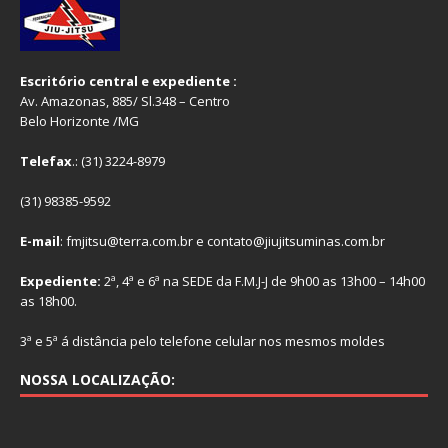
Escritório central e expediente :
Av. Amazonas, 885/ Sl.348 – Centro
Belo Horizonte /MG
Telefax
.: (31) 3224-8979
(31) 98385-9592
E-mail
: fmjitsu@terra.com.br e contato@jiujitsuminas.com.br
Expediente:
2ª, 4ª e 6ª na SEDE da F.M.J-J de 9h00 as 13h00 – 14h00
as 18h00.
3ª e 5ª á distância pelo telefone celular nos mesmos moldes
NOSSA LOCALIZAÇÃO: