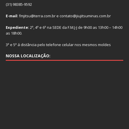
(31) 98385-9592
E-mail
: fmjitsu@terra.com.br e contato@jiujitsuminas.com.br
Expediente:
2ª, 4ª e 6ª na SEDE da F.M.J-J de 9h00 as 13h00 – 14h00
as 18h00.
3ª e 5ª á distância pelo telefone celular nos mesmos moldes
NOSSA LOCALIZAÇÃO: