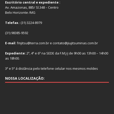
Escritório central e expediente :
Av. Amazonas, 885/ Sl.348 – Centro
Belo Horizonte /MG
Telefax
.: (31) 3224-8979
(31) 98385-9592
E-mail
: fmjitsu@terra.com.br e contato@jiujitsuminas.com.br
Expediente:
2ª, 4ª e 6ª na SEDE da F.M.J-J de 9h00 as 13h00 – 14h00
as 18h00.
3ª e 5ª á distância pelo telefone celular nos mesmos moldes
NOSSA LOCALIZAÇÃO: