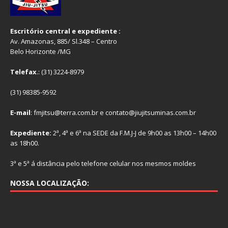
Escritório central e expediente :
Av. Amazonas, 885/ Sl.348 – Centro
Belo Horizonte /MG
Telefax
.: (31) 3224-8979
(31) 98385-9592
E-mail
: fmjitsu@terra.com.br e contato@jiujitsuminas.com.br
Expediente:
2ª, 4ª e 6ª na SEDE da F.M.J-J de 9h00 as 13h00 – 14h00
as 18h00.
3ª e 5ª á distância pelo telefone celular nos mesmos moldes
NOSSA LOCALIZAÇÃO: