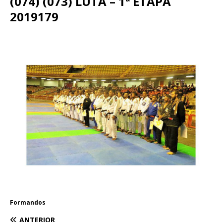
(074) (073) LUTA – 1ª ETAPA
2019179
Formandos
ANTERIOR