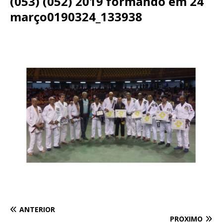
(053) (052) 2019 formando em 24
março0190324_133938
ANTERIOR
PRÓXIMO