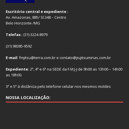
Escritório central e expediente :
Av. Amazonas, 885/ Sl.348 – Centro
Belo Horizonte /MG
Telefax
.: (31) 3224-8979
(31) 98385-9592
E-mail
: fmjitsu@terra.com.br e contato@jiujitsuminas.com.br
Expediente:
2ª, 4ª e 6ª na SEDE da F.M.J-J de 9h00 as 13h00 – 14h00
as 18h00.
3ª e 5ª á distância pelo telefone celular nos mesmos moldes
NOSSA LOCALIZAÇÃO: