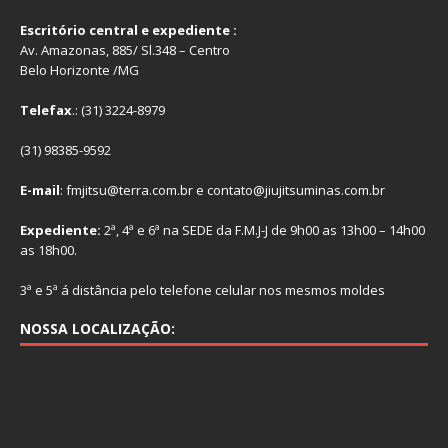
Escritório central e expediente :
Av. Amazonas, 885/ Sl.348 – Centro
Belo Horizonte /MG
Telefax
.: (31) 3224-8979
(31) 98385-9592
E-mail
: fmjitsu@terra.com.br e contato@jiujitsuminas.com.br
Expediente:
2ª, 4ª e 6ª na SEDE da F.M.J-J de 9h00 as 13h00 – 14h00
as 18h00.
3ª e 5ª á distância pelo telefone celular nos mesmos moldes
NOSSA LOCALIZAÇÃO: